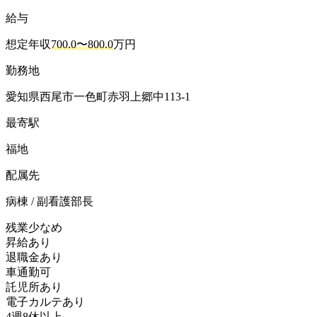
給与
想定年収
700.0〜800.0
万円
勤務地
愛知県西尾市一色町赤羽上郷中113-1
最寄駅
福地
配属先
病棟 / 副看護部長
残業少なめ
昇給あり
退職金あり
車通勤可
託児所あり
電子カルテあり
4週8休以上