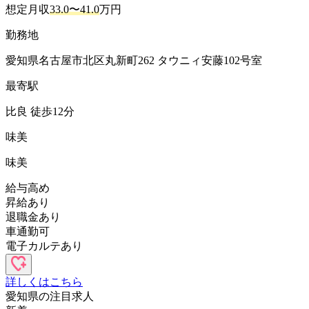
想定月収
33.0〜41.0
万円
勤務地
愛知県名古屋市北区丸新町262 タウニィ安藤102号室
最寄駅
比良 徒歩12分
味美
味美
給与高め
昇給あり
退職金あり
車通勤可
電子カルテあり
詳しくはこちら
愛知県の
注目求人