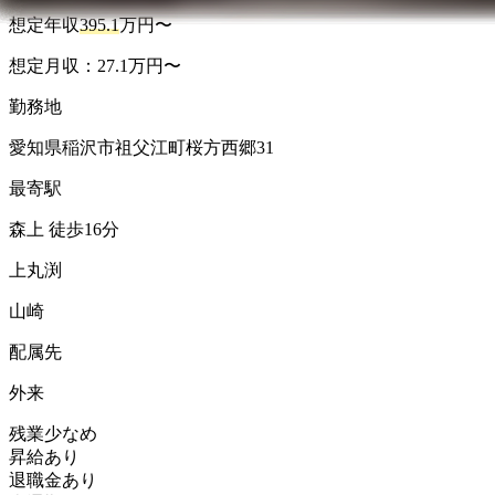
想定年収
395.1
万円〜
想定月収：27.1万円〜
勤務地
愛知県稲沢市祖父江町桜方西郷31
最寄駅
森上 徒歩16分
上丸渕
山崎
配属先
外来
残業少なめ
昇給あり
退職金あり