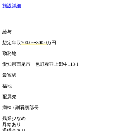
施設詳細
給与
想定年収
700.0〜800.0
万円
勤務地
愛知県西尾市一色町赤羽上郷中113-1
最寄駅
福地
配属先
病棟 / 副看護部長
残業少なめ
昇給あり
退職金あり