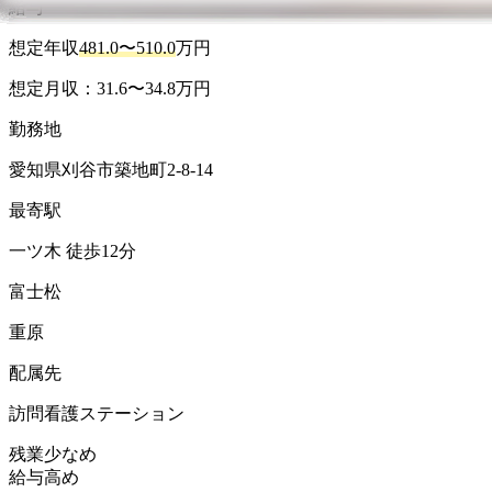
給与
想定年収
481.0〜510.0
万円
想定月収：31.6〜34.8万円
勤務地
愛知県刈谷市築地町2-8-14
最寄駅
一ツ木 徒歩12分
富士松
重原
配属先
訪問看護ステーション
残業少なめ
給与高め