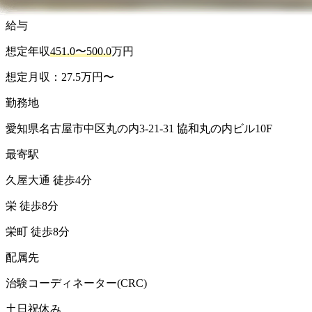
給与
想定年収
451.0〜500.0
万円
想定月収：27.5万円〜
勤務地
愛知県名古屋市中区丸の内3-21-31 協和丸の内ビル10F
最寄駅
久屋大通 徒歩4分
栄 徒歩8分
栄町 徒歩8分
配属先
治験コーディネーター(CRC)
土日祝休み