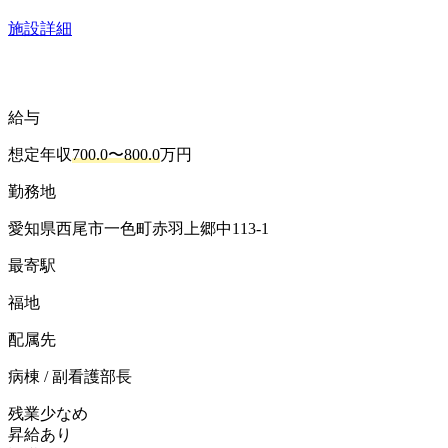
施設詳細
給与
想定年収
700.0〜800.0
万円
勤務地
愛知県西尾市一色町赤羽上郷中113-1
最寄駅
福地
配属先
病棟 / 副看護部長
残業少なめ
昇給あり