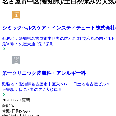
名古屋市中区(愛知県)/土日祝休みの人
シミックヘルスケア・インスティテュート株式会社
勤務地：
愛知県
名古屋市中区
丸の内3-21-31 協和丸の内ビル10
最寄駅：
久屋大通 / 栄 / 栄町
第一クリニック皮膚科・アレルギー科
勤務地：
愛知県
名古屋市中区
栄2-1-1 日土地名古屋ビル2F
最寄駅：
伏見 / 丸の内 / 大須観音
2026.06.29 更新
保健師
常勤(日勤のみ)