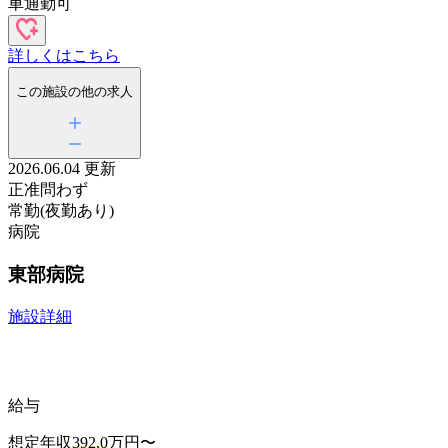
車通勤可
詳しくはこちら
この施設の他の求人
2026.06.04 更新
正准問わず
常勤(夜勤あり)
病院
東部病院
施設詳細
給与
想定年収
392.0
万円〜