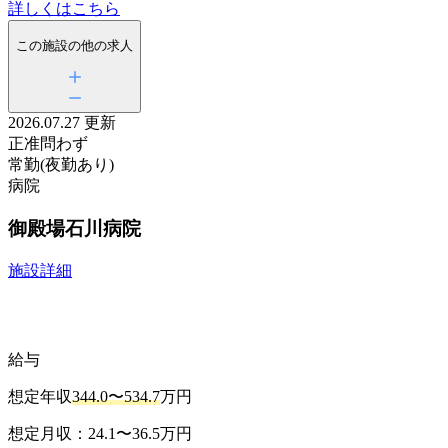
詳しくはこちら
この施設の他の求人
2026.07.27 更新
正准問わず
常勤(夜勤あり)
病院
御殿場石川病院
施設詳細
給与
想定年収
344.0〜534.7
万円
想定月収：24.1〜36.5万円