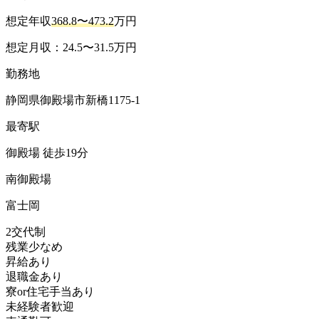
想定年収
368.8〜473.2
万円
想定月収：24.5〜31.5万円
勤務地
静岡県御殿場市新橋1175-1
最寄駅
御殿場 徒歩19分
南御殿場
富士岡
2交代制
残業少なめ
昇給あり
退職金あり
寮or住宅手当あり
未経験者歓迎