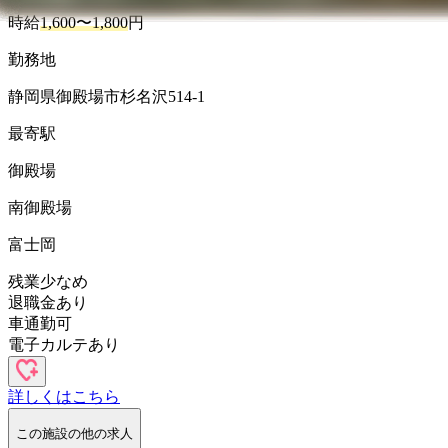
時給
1,600〜1,800
円
勤務地
静岡県御殿場市杉名沢514-1
最寄駅
御殿場
南御殿場
富士岡
残業少なめ
退職金あり
車通勤可
電子カルテあり
詳しくはこちら
この施設の他の求人